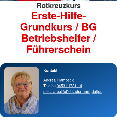
Rotkreuzkurs
Erste-Hilfe-
Grundkurs / BG
Betriebshelfer /
Führerschein
Kontakt
Andrea Plambeck
Telefon
04531 1781-14
sozialarbeit(at)drk-stormarn(dot)de