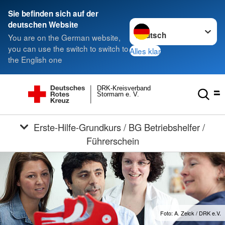
Sie befinden sich auf der
Sprache wechseln zu
deutschen Website
You are on the German website,
you can use the switch to switch to
Alles klar
the English one
DRK-Kreisverband
Stormarn e. V.
Erste-Hilfe-Grundkurs / BG Betriebshelfer /
Führerschein
Foto: A. Zelck / DRK e.V.