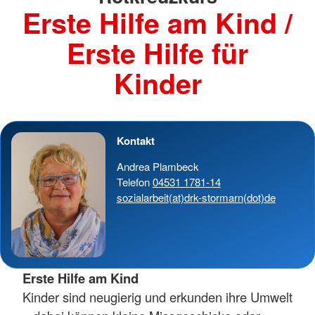
Erste Hilfe am Kind /
Erste Hilfe für
Kinder
Kontakt
Andrea Plambeck
Telefon
04531 1781-14
sozialarbeit(at)drk-stormarn(dot)de
Erste Hilfe am Kind
Kinder sind neugierig und erkunden ihre Umwelt