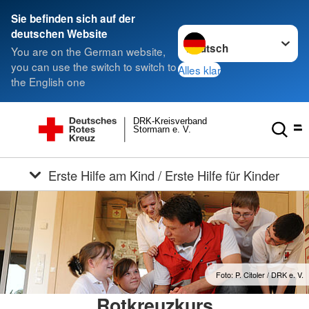
Sie befinden sich auf der
Sprache wechseln zu
deutschen Website
You are on the German website,
you can use the switch to switch to
Alles klar
the English one
DRK-Kreisverband
Stormarn e. V.
Erste Hilfe am Kind / Erste Hilfe für Kinder
Foto: P. Citoler / DRK e. V.
Rotkreuzkurs