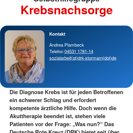
Krebsnachsorge
Kontakt
Andrea Plambeck
Telefon
04531 1781-14
sozialarbeit(at)drk-stormarn(dot)de
Die Diagnose Krebs ist für jeden Betroffenen
ein schwerer Schlag und erfordert
kompetente ärztliche Hilfe. Doch wenn die
Akuttherapie beendet ist, stehen viele
Patienten vor der Frage: „Was nun?“ Das
Deutsche Rote Kreuz (DRK) bietet seit über