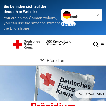
Sie befinden sich auf der
Sprache wechseln zu
deutschen Website
You are on the German website,
you can use the switch to switch to
Alles klar
the English one
DRK-Kreisverband
Stormarn e. V.
Präsidium
Foto: A. Zelck / DRKS
Präsidium