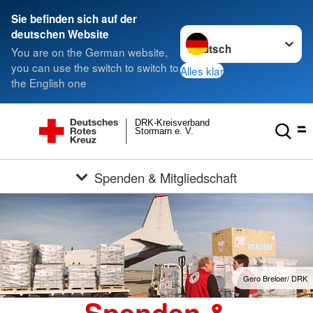
Sie befinden sich auf der
Sprache wechseln zu
deutschen Website
You are on the German website,
you can use the switch to switch to
Alles klar
the English one
DRK-Kreisverband
Stormarn e. V.
Spenden & Mitgliedschaft
Gero Breloer/ DRK
Spenden &