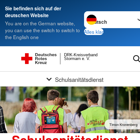
Sie befinden sich auf der
Sprache wechseln zu
deutschen Website
You are on the German website,
you can use the switch to switch to
Alles klar
the English one
DRK-Kreisverband
Stormarn e. V.
Schulsanitätsdienst
Timon Kronenberg
Schulsanitätsdienst